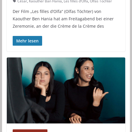
César
,
Kaouther Ban Hania
,
Les filles d’Olfa
,
Olfas Töchter
Der Film „Les filles d’Olfa“ (Olfas Töchter) von
Kaouther Ben Hania hat am Freitagabend bei einer
Zeremonie, an der die Crème de la Crème des
Mehr lesen