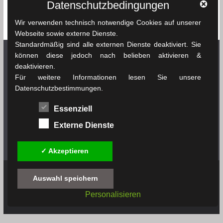
Reiseführer
Roman
Spielfilm
Chikhaoui
Sfax
Datenschutzbedingungen
Tunesien
Taschenbuch
Tozeur
sprachenlernen24.de
Straßenkarte
Wir verwenden technisch notwendige Cookies auf unserer
Tunis
Webseite sowie externe Dienste.
Standardmäßig sind alle externen Dienste deaktiviert. Sie
können diese jedoch nach belieben aktivieren &
deaktivieren.
Netzwerk Tunesienexplorer
Für weitere Informationen lesen Sie unsere
Datenschutzbestimmungen.
News & Infos Tunesien - tunesienexplorer.de
Essenziell
Das Wetter in Tunesien - soussewetter.de
Externe Dienste
Tunesischer Fußball - tunesienfussball.de
✓ Akzeptieren
Auswahl speichern
Copyright © 2019 - 2026
tunesienbuch.de
. All rights
Personalisieren
reserved.