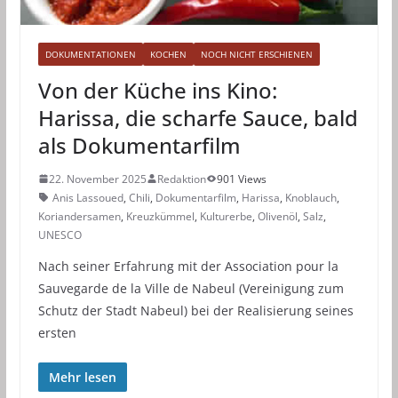
DOKUMENTATIONEN
KOCHEN
NOCH NICHT ERSCHIENEN
Von der Küche ins Kino:
Harissa, die scharfe Sauce, bald
als Dokumentarfilm
22. November 2025
Redaktion
901 Views
Anis Lassoued
,
Chili
,
Dokumentarfilm
,
Harissa
,
Knoblauch
,
Koriandersamen
,
Kreuzkümmel
,
Kulturerbe
,
Olivenöl
,
Salz
,
UNESCO
Nach seiner Erfahrung mit der Association pour la
Sauvegarde de la Ville de Nabeul (Vereinigung zum
Schutz der Stadt Nabeul) bei der Realisierung seines
ersten
Mehr lesen