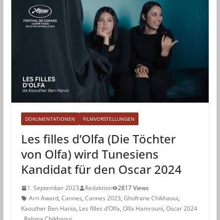
DOKUMENTATIONEN
FILMVORSTELLUNGEN
Les filles d’Olfa (Die Töchter
von Olfa) wird Tunesiens
Kandidat für den Oscar 2024
1. September 2023
Redaktion
2817 Views
Arri Award
,
Cannes
,
Cannes 2023
,
Ghofrane Chikhaoui
,
Kaouther Ben Hania
,
Les filles d’Olfa
,
Olfa Hamrouni
,
Oscar 2024
,
Rahma Chikhaoui