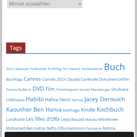
A
r
c
h
i
v
Tags
Buch
Anis Lassoued
Arabischer Frühling
Arri Award
Auswanderer
Cannes
Buchtipp
Cannes 2023
Claudia Cardinale
Dokumentarfilm
DVD
Film
Ghofrane
Drama
DuMont
Filmfestspiele
Gerald Mansberger
Habibi
Jacey Derouich
Hafsia Herzi
Chikhaoui
Harissa
Kochbuch
Kaouther Ben Hania
Kindle
Karthago
Les filles d’Olfa
Landkarte
Leyla Bouzid
Mittelmeer
Mahdia
Mohamed Ben Hattia
Nefta
Olfa Hamrouni
Rahma
Patisserie