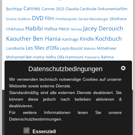
Cannes
Buchtipp
Cannes 2023
Claudia Cardinale
Dokumentarfilm
DVD
Film
Ghofrane
Drama
DuMont
Filmfestspiele
Gerald Mansberger
Habibi
Jacey Derouich
Hafsia Herzi
Chikhaoui
Harissa
Kochbuch
Kaouther Ben Hania
Kindle
Karthago
Les filles d’Olfa
Landkarte
Leyla Bouzid
Mittelmeer
Mahdia
Mohamed Ben Hattia
Nefta
Olfa Hamrouni
Rahma
Patisserie
Reiseführer
Roman
Spielfilm
Chikhaoui
Sfax
Datenschutzbedingungen
Tunesien
Taschenbuch
Tozeur
sprachenlernen24.de
Straßenkarte
Wir verwenden technisch notwendige Cookies auf unserer
Tunis
Webseite sowie externe Dienste.
Standardmäßig sind alle externen Dienste deaktiviert. Sie
können diese jedoch nach belieben aktivieren &
deaktivieren.
Netzwerk Tunesienexplorer
Für weitere Informationen lesen Sie unsere
Datenschutzbestimmungen.
News & Infos Tunesien - tunesienexplorer.de
Essenziell
Das Wetter in Tunesien - soussewetter.de