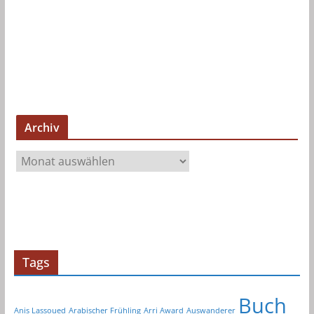
Archiv
A
r
c
h
i
v
Tags
Buch
Anis Lassoued
Arabischer Frühling
Arri Award
Auswanderer