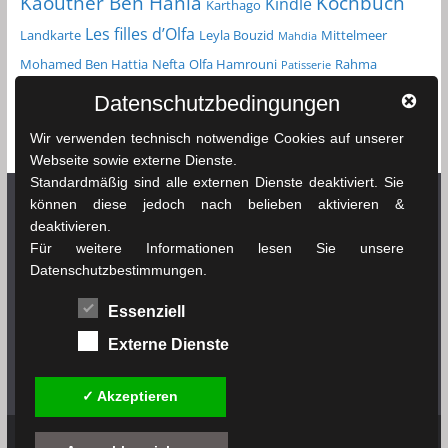
Kochbuch
Kaouther Ben Hania
Kindle
Karthago
Les filles d’Olfa
Landkarte
Leyla Bouzid
Mittelmeer
Mahdia
Mohamed Ben Hattia
Nefta
Olfa Hamrouni
Rahma
Patisserie
Reiseführer
Roman
Spielfilm
Chikhaoui
Sfax
Datenschutzbedingungen
Tunesien
Taschenbuch
Tozeur
sprachenlernen24.de
Straßenkarte
Wir verwenden technisch notwendige Cookies auf unserer
Tunis
Webseite sowie externe Dienste.
Standardmäßig sind alle externen Dienste deaktiviert. Sie
können diese jedoch nach belieben aktivieren &
deaktivieren.
Netzwerk Tunesienexplorer
Für weitere Informationen lesen Sie unsere
Datenschutzbestimmungen.
News & Infos Tunesien - tunesienexplorer.de
Essenziell
Das Wetter in Tunesien - soussewetter.de
Externe Dienste
Tunesischer Fußball - tunesienfussball.de
✓ Akzeptieren