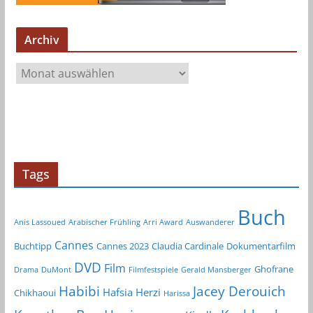
Archiv
A
r
c
h
i
v
Tags
Buch
Anis Lassoued
Arabischer Frühling
Arri Award
Auswanderer
Cannes
Buchtipp
Cannes 2023
Claudia Cardinale
Dokumentarfilm
DVD
Film
Ghofrane
Drama
DuMont
Filmfestspiele
Gerald Mansberger
Habibi
Jacey Derouich
Hafsia Herzi
Chikhaoui
Harissa