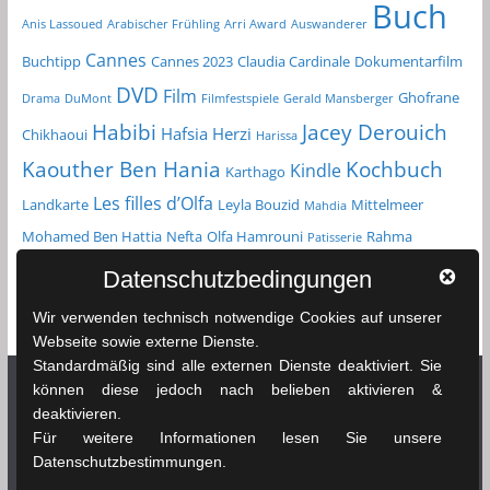
Buch
Anis Lassoued
Arabischer Frühling
Arri Award
Auswanderer
Cannes
Buchtipp
Cannes 2023
Claudia Cardinale
Dokumentarfilm
DVD
Film
Ghofrane
Drama
DuMont
Filmfestspiele
Gerald Mansberger
Habibi
Jacey Derouich
Hafsia Herzi
Chikhaoui
Harissa
Kochbuch
Kaouther Ben Hania
Kindle
Karthago
Les filles d’Olfa
Landkarte
Leyla Bouzid
Mittelmeer
Mahdia
Mohamed Ben Hattia
Nefta
Olfa Hamrouni
Rahma
Patisserie
Reiseführer
Roman
Spielfilm
Chikhaoui
Sfax
Datenschutzbedingungen
Tunesien
Taschenbuch
Tozeur
sprachenlernen24.de
Straßenkarte
Wir verwenden technisch notwendige Cookies auf unserer
Tunis
Webseite sowie externe Dienste.
Standardmäßig sind alle externen Dienste deaktiviert. Sie
können diese jedoch nach belieben aktivieren &
deaktivieren.
Netzwerk Tunesienexplorer
Für weitere Informationen lesen Sie unsere
Datenschutzbestimmungen.
News & Infos Tunesien - tunesienexplorer.de