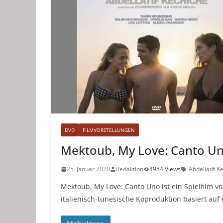
DVD
FILMVORSTELLUNGEN
Mektoub, My Love: Canto Uno
25. Januar 2020
Redaktion
4984 Views
Abdellatif K
Mektoub, My Love: Canto Uno ist ein Spielfilm vo
italienisch-tunesische Koproduktion basiert au