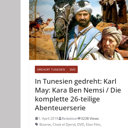
DREHORT TUNESIEN
DVD
In Tunesien gedreht: Karl
May: Kara Ben Nemsi / Die
komplette 26-teilige
Abenteuerserie
1. April 2019
Redaktion
3238 Views
Bizerte
,
Chott el Djerid
,
DVD
,
Elan Film
,