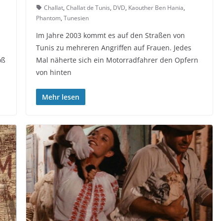
Challat
,
Challat de Tunis
,
DVD
,
Kaouther Ben Hania
,
Phantom
,
Tunesien
Im Jahre 2003 kommt es auf den Straßen von
Tunis zu mehreren Angriffen auf Frauen. Jedes
oß
Mal näherte sich ein Motorradfahrer den Opfern
von hinten
Mehr lesen