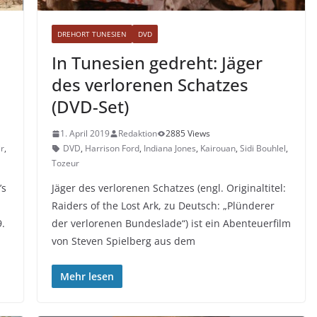
DREHORT TUNESIEN
DVD
In Tunesien gedreht: Jäger
des verlorenen Schatzes
(DVD-Set)
1. April 2019
Redaktion
2885 Views
r
,
DVD
,
Harrison Ford
,
Indiana Jones
,
Kairouan
,
Sidi Bouhlel
,
Tozeur
’s
Jäger des verlorenen Schatzes (engl. Originaltitel:
Raiders of the Lost Ark, zu Deutsch: „Plünderer
.
der verlorenen Bundeslade“) ist ein Abenteuerfilm
von Steven Spielberg aus dem
Mehr lesen