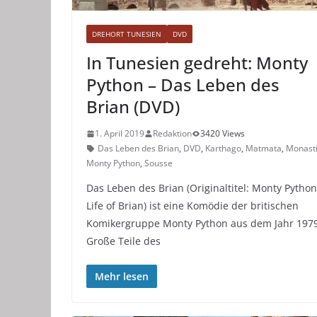
DREHORT TUNESIEN
DVD
In Tunesien gedreht: Monty
Python – Das Leben des
Brian (DVD)
1. April 2019
Redaktion
3420 Views
Das Leben des Brian
,
DVD
,
Karthago
,
Matmata
,
Monasti
Monty Python
,
Sousse
Das Leben des Brian (Originaltitel: Monty Python
Life of Brian) ist eine Komödie der britischen
Komikergruppe Monty Python aus dem Jahr 1979
Große Teile des
Mehr lesen