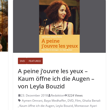
DVD
FEATURED
A peine j’ouvre les yeux –
Kaum öffne ich die Augen –
von Leyla Bouzid
23. Dezember 2018
Redaktion
3224 Views
Aymen Omrani
,
Baya Medhaffer
,
DVD
,
Film
,
Ghalia Benali
,
Kaum öffne ich die Augen
,
Leyla Bouzid
,
Montassar Ayari