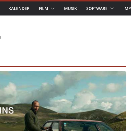
KALENDER
FILM
MUSIK
SOFTWARE
IM
a