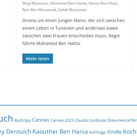
Majd Mastoura
,
Mohamed Ben Hattia
,
Omnia Ben Ghali
,
Rym Ben Messaoud
,
Sabah Bouzouita
Drama um einen jungen Mann, der sich zwischen
einem Leben in Tunesien und anderswo sowie
zwischen zwei Frauen entscheiden muss. Regie
führte Mohamed Ben Hattia.
Mehr lesen
uch
Cannes
Buchtipp
Cannes 2023
Claudia Cardinale
Dokumentarfil
ey Derouich
Koch
Kaouther Ben Hania
Kindle
Karthago