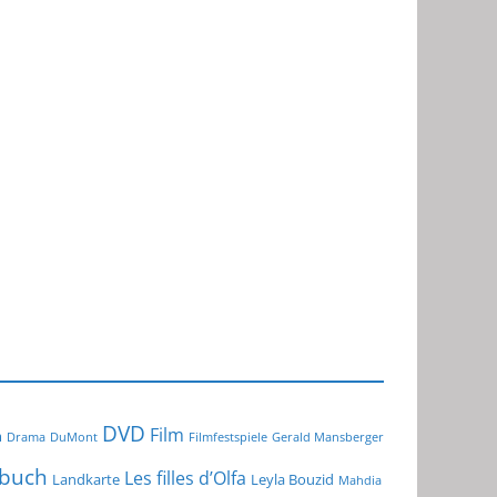
DVD
Film
m
Drama
DuMont
Filmfestspiele
Gerald Mansberger
buch
Les filles d’Olfa
Landkarte
Leyla Bouzid
Mahdia