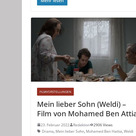
Mehr lesen
FILMVORSTELLUNGEN
Mein lieber Sohn (Weldi) –
Film von Mohamed Ben Atti
23. Februar 2022
Redaktion
2906 Views
Drama
,
Mein lieber Sohn
,
Mohamed Ben Hattia
,
Weldi