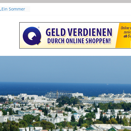
 „Ein Sommer
laudia
isper | Mit
Leyla Bouzid
„The Voice of
scar als
r Film
s From – Film
(Originaltitel:
n Hafsia Herzi