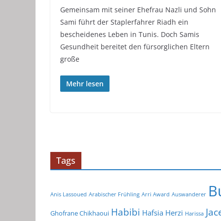
Gemeinsam mit seiner Ehefrau Nazli und Sohn
Sami führt der Staplerfahrer Riadh ein
bescheidenes Leben in Tunis. Doch Samis
Gesundheit bereitet den fürsorglichen Eltern
große
Mehr lesen
Tags
B
Anis Lassoued
Arabischer Frühling
Arri Award
Auswanderer
Habibi
Jac
Hafsia Herzi
Ghofrane Chikhaoui
Harissa