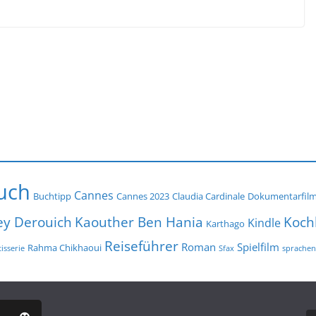
uch
Cannes
Buchtipp
Cannes 2023
Claudia Cardinale
Dokumentarfil
ey Derouich
Koch
Kaouther Ben Hania
Kindle
Karthago
Reiseführer
Roman
Spielfilm
Rahma Chikhaoui
isserie
Sfax
sprachen