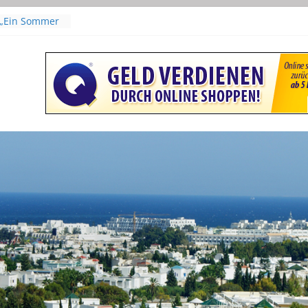
(Originaltitel:
n Hafsia Herzi
 „Ein Sommer
laudia
isper | Mit
Leyla Bouzid
„The Voice of
scar als
r Film
s From – Film