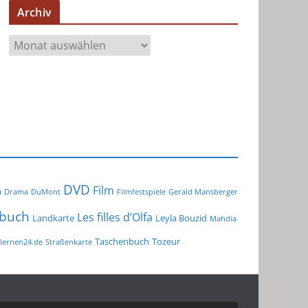
Archiv
A
r
c
h
i
v
DVD
Film
m
Drama
DuMont
Filmfestspiele
Gerald Mansberger
buch
Les filles d’Olfa
Landkarte
Leyla Bouzid
Mahdia
Taschenbuch
Tozeur
lernen24.de
Straßenkarte