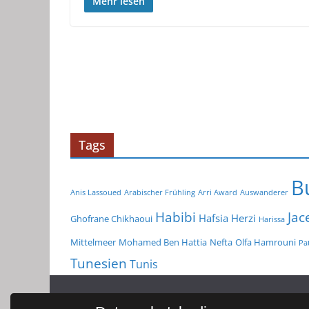
Mehr lesen
Tags
B
Anis Lassoued
Arabischer Frühling
Arri Award
Auswanderer
Habibi
Jac
Hafsia Herzi
Ghofrane Chikhaoui
Harissa
Mittelmeer
Mohamed Ben Hattia
Nefta
Olfa Hamrouni
Pat
Tunesien
Tunis