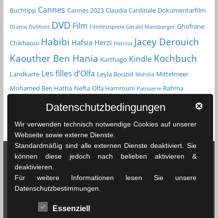
Cannes
Buchtipp
Cannes 2023
Claudia Cardinale
Dokumentarfilm
DVD
Film
Ghofrane
Drama
DuMont
Filmfestspiele
Gerald Mansberger
Habibi
Jacey Derouich
Hafsia Herzi
Chikhaoui
Harissa
Kochbuch
Kaouther Ben Hania
Kindle
Karthago
Les filles d’Olfa
Landkarte
Leyla Bouzid
Mittelmeer
Mahdia
Mohamed Ben Hattia
Nefta
Olfa Hamrouni
Rahma
Patisserie
Reiseführer
Roman
Spielfilm
Chikhaoui
Sfax
Datenschutzbedingungen
Tunesien
Taschenbuch
Tozeur
sprachenlernen24.de
Straßenkarte
Wir verwenden technisch notwendige Cookies auf unserer
Tunis
Webseite sowie externe Dienste.
Standardmäßig sind alle externen Dienste deaktiviert. Sie
können diese jedoch nach belieben aktivieren &
deaktivieren.
Netzwerk Tunesienexplorer
Für weitere Informationen lesen Sie unsere
Datenschutzbestimmungen.
News & Infos Tunesien - tunesienexplorer.de
Essenziell
Das Wetter in Tunesien - soussewetter.de