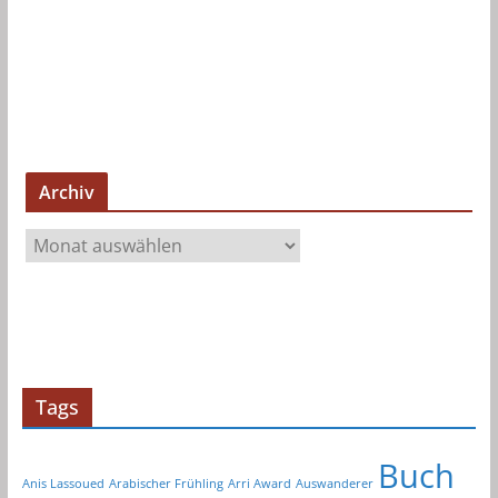
Archiv
A
r
c
h
i
v
Tags
Buch
Anis Lassoued
Arabischer Frühling
Arri Award
Auswanderer