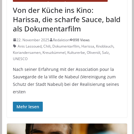
Von der Küche ins Kino:
Harissa, die scharfe Sauce, bald
als Dokumentarfilm
22. November 2025
Redaktion
898 Views
Anis Lassoued
,
Chili
,
Dokumentarfilm
,
Harissa
,
Knoblauch
,
Koriandersamen
,
Kreuzkümmel
,
Kulturerbe
,
Olivenöl
,
Salz
,
UNESCO
Nach seiner Erfahrung mit der Association pour la
Sauvegarde de la Ville de Nabeul (Vereinigung zum
Schutz der Stadt Nabeul) bei der Realisierung seines
ersten
Mehr lesen