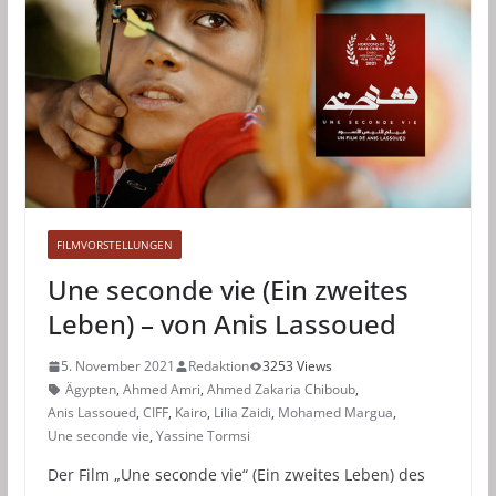
FILMVORSTELLUNGEN
Une seconde vie (Ein zweites
Leben) – von Anis Lassoued
5. November 2021
Redaktion
3253 Views
Ägypten
,
Ahmed Amri
,
Ahmed Zakaria Chiboub
,
Anis Lassoued
,
CIFF
,
Kairo
,
Lilia Zaidi
,
Mohamed Margua
,
Une seconde vie
,
Yassine Tormsi
Der Film „Une seconde vie“ (Ein zweites Leben) des