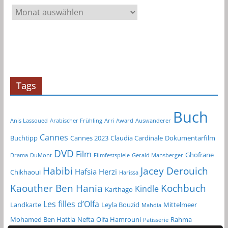
A
r
c
h
i
v
Tags
Buch
Anis Lassoued
Arabischer Frühling
Arri Award
Auswanderer
Cannes
Buchtipp
Cannes 2023
Claudia Cardinale
Dokumentarfilm
DVD
Film
Ghofrane
Drama
DuMont
Filmfestspiele
Gerald Mansberger
Habibi
Jacey Derouich
Hafsia Herzi
Chikhaoui
Harissa
Kochbuch
Kaouther Ben Hania
Kindle
Karthago
Les filles d’Olfa
Landkarte
Leyla Bouzid
Mittelmeer
Mahdia
Mohamed Ben Hattia
Nefta
Olfa Hamrouni
Rahma
Patisserie