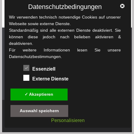
Reiseführer
Roman
Spielfilm
Chikhaoui
Sfax
Datenschutzbedingungen
Tunesien
Taschenbuch
Tozeur
sprachenlernen24.de
Straßenkarte
Wir verwenden technisch notwendige Cookies auf unserer
Tunis
Webseite sowie externe Dienste.
Standardmäßig sind alle externen Dienste deaktiviert. Sie
können diese jedoch nach belieben aktivieren &
deaktivieren.
Netzwerk Tunesienexplorer
Für weitere Informationen lesen Sie unsere
Datenschutzbestimmungen.
News & Infos Tunesien - tunesienexplorer.de
Essenziell
Das Wetter in Tunesien - soussewetter.de
Externe Dienste
Tunesischer Fußball - tunesienfussball.de
✓ Akzeptieren
Auswahl speichern
Copyright © 2019 - 2026
tunesienbuch.de
. All rights
Personalisieren
reserved.