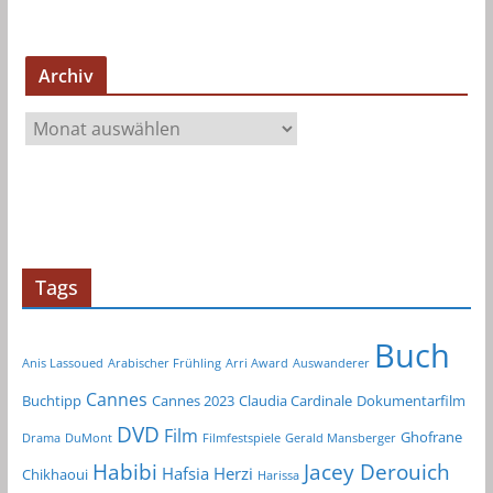
Archiv
A
r
c
h
i
v
Tags
Buch
Anis Lassoued
Arabischer Frühling
Arri Award
Auswanderer
Cannes
Buchtipp
Cannes 2023
Claudia Cardinale
Dokumentarfilm
DVD
Film
Ghofrane
Drama
DuMont
Filmfestspiele
Gerald Mansberger
Habibi
Jacey Derouich
Hafsia Herzi
Chikhaoui
Harissa