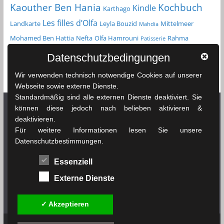
Kochbuch
Kaouther Ben Hania
Kindle
Karthago
Les filles d’Olfa
Landkarte
Leyla Bouzid
Mittelmeer
Mahdia
Mohamed Ben Hattia
Nefta
Olfa Hamrouni
Rahma
Patisserie
Reiseführer
Roman
Spielfilm
Chikhaoui
Sfax
Datenschutzbedingungen
Tunesien
Taschenbuch
Tozeur
sprachenlernen24.de
Straßenkarte
Wir verwenden technisch notwendige Cookies auf unserer
Tunis
Webseite sowie externe Dienste.
Standardmäßig sind alle externen Dienste deaktiviert. Sie
können diese jedoch nach belieben aktivieren &
deaktivieren.
Netzwerk Tunesienexplorer
Für weitere Informationen lesen Sie unsere
Datenschutzbestimmungen.
News & Infos Tunesien - tunesienexplorer.de
Essenziell
Das Wetter in Tunesien - soussewetter.de
Externe Dienste
Tunesischer Fußball - tunesienfussball.de
✓ Akzeptieren