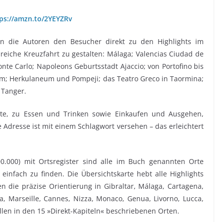
ps://amzn.to/2YEYZRv
ren die Autoren den Besucher direkt zu den Highlights im
sreiche Kreuzfahrt zu gestalten: Málaga; Valencias Ciudad de
Monte Carlo; Napoleons Geburtsstadt Ajaccio; von Portofino bis
 Rom; Herkulaneum und Pompeji; das Teatro Greco in Taormina;
 Tanger.
rte, zu Essen und Trinken sowie Einkaufen und Ausgehen,
 Adresse ist mit einem Schlagwort versehen – das erleichtert
0.000) mit Ortsregister sind alle im Buch genannten Orte
infach zu finden. Die Übersichtskarte hebt alle Highlights
n die präzise Orientierung in Gibraltar, Málaga, Cartagena,
ca, Marseille, Cannes, Nizza, Monaco, Genua, Livorno, Lucca,
allen in den 15 »Direkt-Kapiteln« beschriebenen Orten.