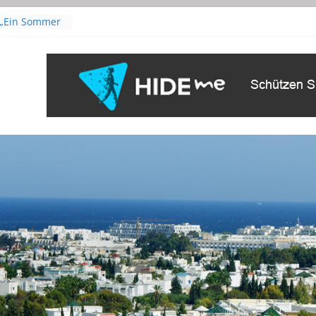
 „Ein Sommer
laudia
isper | Mit
Leyla Bouzid
„The Voice of
scar als
r Film
s From – Film
(Originaltitel:
n Hafsia Herzi