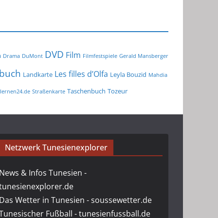
DVD
Film
m
Drama
DuMont
Filmfestspiele
Gerald Mansberger
buch
Les filles d’Olfa
Landkarte
Leyla Bouzid
Mahdia
Taschenbuch
Tozeur
lernen24.de
Straßenkarte
Netzwerk Tunesienexplorer
News & Infos Tunesien -
tunesienexplorer.de
Das Wetter in Tunesien - soussewetter.de
Tunesischer Fußball - tunesienfussball.de