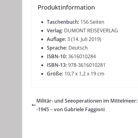
Produktinformation
Taschenbuch:
156 Seiten
Verlag:
DUMONT REISEVERLAG
Auflage:
3 (14. Juli 2019)
Sprache:
Deutsch
ISBN-10:
3616010284
ISBN-13:
978-3616010281
Größe:
10,7 x 1,2 x 19 cm
Militär- und Seeoperationen im Mittelmeer:
-1945 – von Gabriele Faggioni