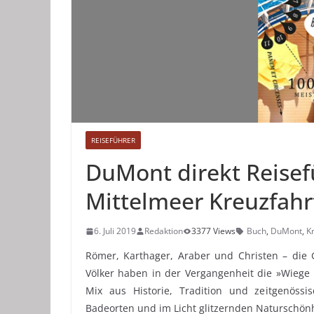
REISEFÜHRER
DuMont direkt Reisef
Mittelmeer Kreuzfahr
6. Juli 2019
Redaktion
3377 Views
Buch
,
DuMont
,
K
Römer, Karthager, Araber und Christen – die G
Völker haben in der Vergangenheit die »Wiege E
Mix aus Historie, Tradition und zeitgenöss
Badeorten und im Licht glitzernden Naturschön