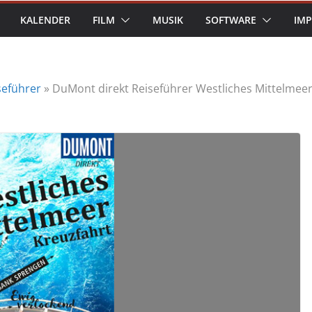
KALENDER
FILM
MUSIK
SOFTWARE
IM
seführer
»
DuMont direkt Reiseführer Westliches Mittelmeer