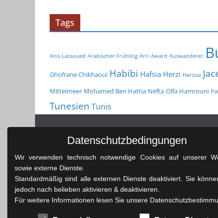
Tags
B
Anis Lassoued
Arabischer Frühling
Arri Award
Auswanderer
Habibi
Jac
Hafsia Herzi
Ghofrane Chikhaoui
Harissa
Mittelmeer
Mohamed Ben Hattia
Nefta
Olfa Hamrouni
Pat
Tunesien
Tunis
Datenschutzbedingungen
Wir verwenden technisch notwendige Cookies auf unserer We
sowie externe Dienste.
Standardmäßig sind alle externen Dienste deaktiviert. Sie könne
jedoch nach belieben aktivieren & deaktivieren.
Für weitere Informationen lesen Sie unsere Datenschutzbestimm