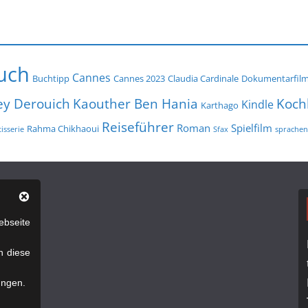
uch
Cannes
Buchtipp
Cannes 2023
Claudia Cardinale
Dokumentarfil
ey Derouich
Koch
Kaouther Ben Hania
Kindle
Karthago
Reiseführer
Roman
Spielfilm
Rahma Chikhaoui
isserie
Sfax
sprachen
bseite
n diese
ungen.