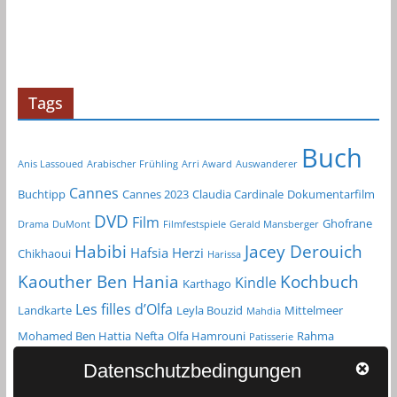
c
h
i
v
Tags
Buch
Anis Lassoued
Arabischer Frühling
Arri Award
Auswanderer
Cannes
Buchtipp
Cannes 2023
Claudia Cardinale
Dokumentarfilm
DVD
Film
Ghofrane
Drama
DuMont
Filmfestspiele
Gerald Mansberger
Habibi
Jacey Derouich
Hafsia Herzi
Chikhaoui
Harissa
Kochbuch
Kaouther Ben Hania
Kindle
Karthago
Les filles d’Olfa
Landkarte
Leyla Bouzid
Mittelmeer
Mahdia
Mohamed Ben Hattia
Nefta
Olfa Hamrouni
Rahma
Patisserie
Reiseführer
Roman
Spielfilm
Chikhaoui
Sfax
Datenschutzbedingungen
Tunesien
Taschenbuch
Tozeur
sprachenlernen24.de
Straßenkarte