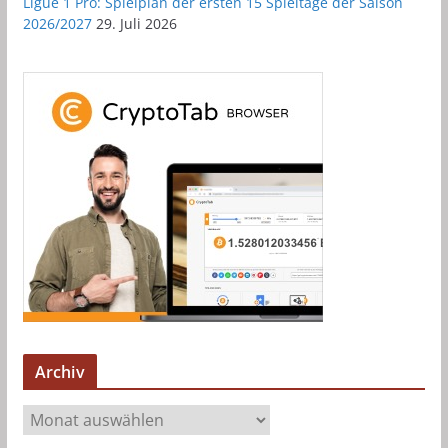
Ligue 1 Pro: Spielplan der ersten 15 Spieltage der Saison
2026/2027
29. Juli 2026
Archiv
A
r