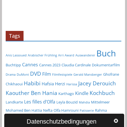
r
c
h
i
v
Tags
Buch
Anis Lassoued
Arabischer Frühling
Arri Award
Auswanderer
Cannes
Buchtipp
Cannes 2023
Claudia Cardinale
Dokumentarfilm
DVD
Film
Ghofrane
Drama
DuMont
Filmfestspiele
Gerald Mansberger
Habibi
Jacey Derouich
Hafsia Herzi
Chikhaoui
Harissa
Kochbuch
Kaouther Ben Hania
Kindle
Karthago
Les filles d’Olfa
Landkarte
Leyla Bouzid
Mittelmeer
Mahdia
Mohamed Ben Hattia
Nefta
Olfa Hamrouni
Rahma
Patisserie
Reiseführer
Roman
Spielfilm
Chikhaoui
Sfax
Datenschutzbedingungen