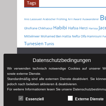
Tags
B
Anis Lassoued
Arabischer Frühling
Arri Award
Auswanderer
Habibi
Jac
Hafsia Herzi
Ghofrane Chikhaoui
Harissa
Mittelmeer
Mohamed Ben Hattia
Nefta
Olfa Hamrouni
Pat
Tunesien
Tunis
Datenschutzbedingungen
Wir verwenden technisch notwendige Cookies auf unserer We
sowie externe Dienste.
Standardmäßig sind alle externen Dienste deaktiviert. Sie könne
jedoch nach belieben aktivieren & deaktivieren.
Für weitere Informationen lesen Sie unsere Datenschutzbestimm
Essenziell
Externe Dienste