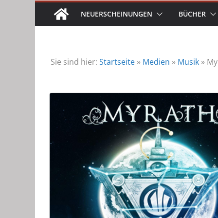
NEUERSCHEINUNGEN
BÜCHER
Sie sind hier:
Startseite
»
Medien
»
Musik
»
My