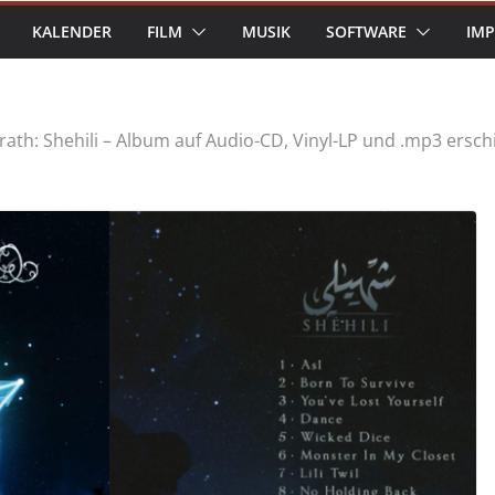
KALENDER
FILM
MUSIK
SOFTWARE
IM
rath: Shehili – Album auf Audio-CD, Vinyl-LP und .mp3 ersc