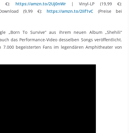
99 €):
https://amzn.to/2Uj0nWr
| Vinyl-LP (19,99 €):
Download (9,99 €):
https://amzn.to/2Iif1vC
(Preise bei
ngle „Born To Survive“ aus ihrem neuen Album „Shehili“
 auch das Performance-Video desselben Songs veröffentlicht.
n 7.000 begeisterten Fans im legendären Amphitheater von