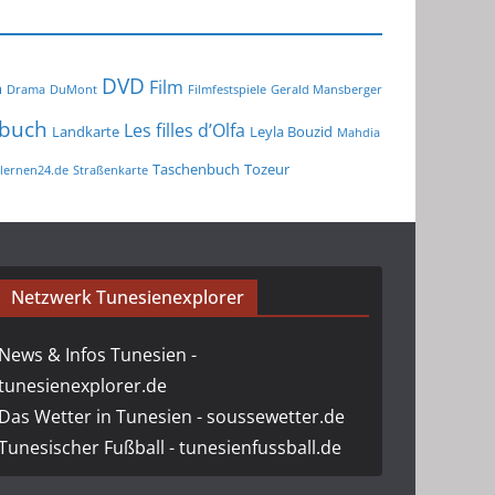
DVD
Film
m
Drama
DuMont
Filmfestspiele
Gerald Mansberger
buch
Les filles d’Olfa
Landkarte
Leyla Bouzid
Mahdia
Taschenbuch
Tozeur
lernen24.de
Straßenkarte
Netzwerk Tunesienexplorer
News & Infos Tunesien -
tunesienexplorer.de
Das Wetter in Tunesien - soussewetter.de
Tunesischer Fußball - tunesienfussball.de