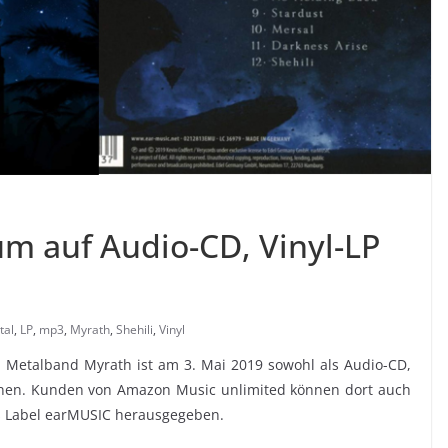
um auf Audio-CD, Vinyl-LP
tal
,
LP
,
mp3
,
Myrath
,
Shehili
,
Vinyl
 Metalband Myrath ist am 3. Mai 2019 sowohl als Audio-CD,
ienen. Kunden von Amazon Music unlimited können dort auch
s Label earMUSIC herausgegeben.