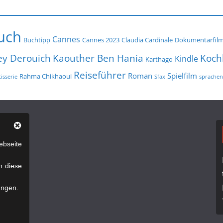
uch
Cannes
Buchtipp
Cannes 2023
Claudia Cardinale
Dokumentarfil
ey Derouich
Koch
Kaouther Ben Hania
Kindle
Karthago
Reiseführer
Roman
Spielfilm
Rahma Chikhaoui
isserie
Sfax
sprachen
bseite
n diese
ungen.