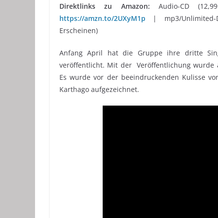
Direktlinks zu Amazon:
Audio-CD (12,
https://amzn.to/2UXyM1p
| mp3/Unlimited-
Erscheinen)
Anfang April hat die Gruppe ihre dritte Si
veröffentlicht. Mit der Veröffentlichung wurde
Es wurde vor der beeindruckenden Kulisse vo
Karthago aufgezeichnet.