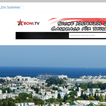
 „Ein Sommer
laudia
isper | Mit
Leyla Bouzid
„The Voice of
scar als
r Film
s From – Film
(Originaltitel:
n Hafsia Herzi