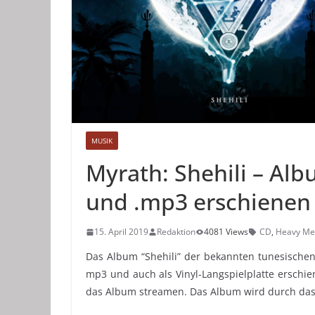
MUSIK
Myrath: Shehili – Alb
und .mp3 erschienen
15. April 2019
Redaktion
4081 Views
CD
,
Heavy Me
Das Album “Shehili” der bekannten tunesischen
mp3 und auch als Vinyl-Langspielplatte ersch
das Album streamen. Das Album wird durch da