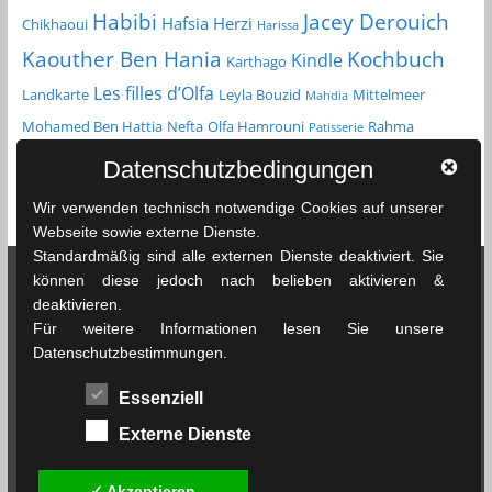
Habibi
Jacey Derouich
Hafsia Herzi
Chikhaoui
Harissa
Kochbuch
Kaouther Ben Hania
Kindle
Karthago
Les filles d’Olfa
Landkarte
Leyla Bouzid
Mittelmeer
Mahdia
Mohamed Ben Hattia
Nefta
Olfa Hamrouni
Rahma
Patisserie
Reiseführer
Roman
Spielfilm
Chikhaoui
Sfax
Datenschutzbedingungen
Tunesien
Taschenbuch
Tozeur
sprachenlernen24.de
Straßenkarte
Wir verwenden technisch notwendige Cookies auf unserer
Tunis
Webseite sowie externe Dienste.
Standardmäßig sind alle externen Dienste deaktiviert. Sie
können diese jedoch nach belieben aktivieren &
deaktivieren.
Netzwerk Tunesienexplorer
Für weitere Informationen lesen Sie unsere
Datenschutzbestimmungen.
News & Infos Tunesien - tunesienexplorer.de
Essenziell
Das Wetter in Tunesien - soussewetter.de
Externe Dienste
Tunesischer Fußball - tunesienfussball.de
✓ Akzeptieren