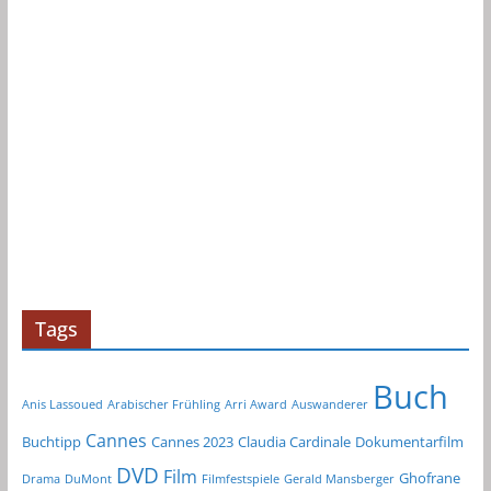
h
i
v
Tags
Buch
Anis Lassoued
Arabischer Frühling
Arri Award
Auswanderer
Cannes
Buchtipp
Cannes 2023
Claudia Cardinale
Dokumentarfilm
DVD
Film
Ghofrane
Drama
DuMont
Filmfestspiele
Gerald Mansberger