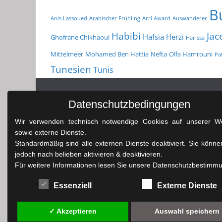
B
Anis Lassoued
Arabischer Frühling
Arri Award
Auswanderer
Habibi
Jac
Hafsia Herzi
Ghofrane Chikhaoui
Harissa
Mittelmeer
Mohamed Ben Hattia
Nefta
Olfa Hamrouni
Pat
Tunesien
Tunis
Datenschutzbedingungen
Wir verwenden technisch notwendige Cookies auf unserer We
sowie externe Dienste.
Standardmäßig sind alle externen Dienste deaktiviert. Sie könne
jedoch nach belieben aktivieren & deaktivieren.
Für weitere Informationen lesen Sie unsere Datenschutzbestimm
Essenziell
Externe Dienste
✓ Akzeptieren
Auswahl speichern