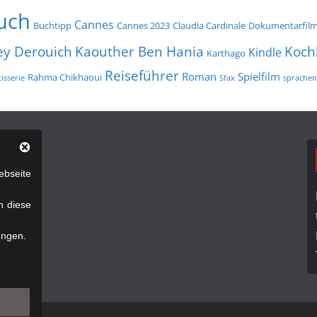
uch
Cannes
Buchtipp
Cannes 2023
Claudia Cardinale
Dokumentarfil
ey Derouich
Koch
Kaouther Ben Hania
Kindle
Karthago
Reiseführer
Roman
Spielfilm
Rahma Chikhaoui
isserie
Sfax
sprachen
bseite
n diese
ungen.