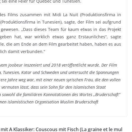
g sei eine Feier für Quebec und Tunesien.
des Films zusammen mit Midi La Nuit (Produktionsfirma in
(Produktionsfirma in Tunesien), sagte, der Film sei aufgrund
 gewesen. „Dass dieses Team für kaum etwas in das Projekt
geben hat, war wirklich etwas ganz Erstaunliches“, sagte
Alle, die am Ende an dem Film gearbeitet haben, haben es aus
lich damit verbunden.“
ryam Joobeur inszeniert und 2018 veröffentlicht wurde. Der Film
, Tunesien, Katar und Schweden und untersucht die Spannungen
rere Jahre weg war, mit einer neuen syrischen Frau, die den vollen
 vermuten lässt, dass sein Sohn für den Islamischen Staat
m sowohl die familiären Konnotationen des Wortes „Bruderschaft“
nen islamistischen Organisation Muslim Bruderschaft
 mit A
Klassiker: Couscous mit Fisch (La graine et le mul