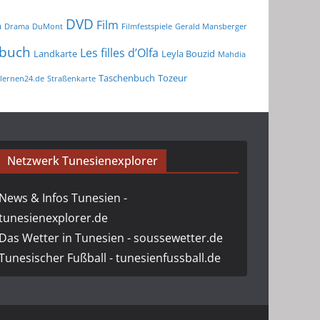
DVD
Film
m
Drama
DuMont
Filmfestspiele
Gerald Mansberger
buch
Les filles d’Olfa
Landkarte
Leyla Bouzid
Mahdia
Taschenbuch
Tozeur
lernen24.de
Straßenkarte
Netzwerk Tunesienexplorer
News & Infos Tunesien -
tunesienexplorer.de
Das Wetter in Tunesien - soussewetter.de
Tunesischer Fußball - tunesienfussball.de