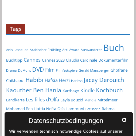
h
i
v
Tags
Buch
Anis Lassoued
Arabischer Frühling
Arri Award
Auswanderer
Cannes
Buchtipp
Cannes 2023
Claudia Cardinale
Dokumentarfilm
DVD
Film
Ghofrane
Drama
DuMont
Filmfestspiele
Gerald Mansberger
Habibi
Jacey Derouich
Hafsia Herzi
Chikhaoui
Harissa
Kochbuch
Kaouther Ben Hania
Kindle
Karthago
Les filles d’Olfa
Landkarte
Leyla Bouzid
Mittelmeer
Mahdia
Mohamed Ben Hattia
Nefta
Olfa Hamrouni
Rahma
Patisserie
Reiseführer
Roman
Spielfilm
Chikhaoui
Sfax
Datenschutzbedingungen
Tunesien
Taschenbuch
Tozeur
sprachenlernen24.de
Straßenkarte
Wir verwenden technisch notwendige Cookies auf unserer