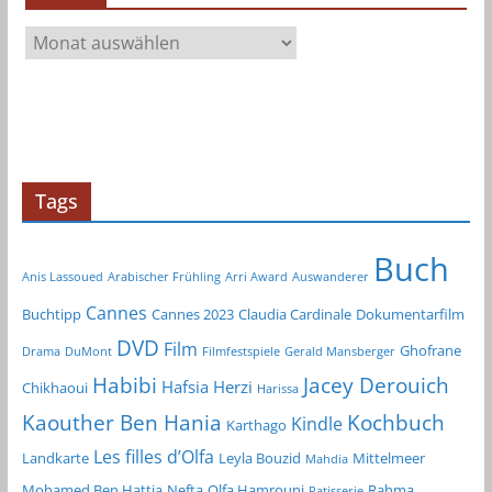
A
r
c
h
i
v
Tags
Buch
Anis Lassoued
Arabischer Frühling
Arri Award
Auswanderer
Cannes
Buchtipp
Cannes 2023
Claudia Cardinale
Dokumentarfilm
DVD
Film
Ghofrane
Drama
DuMont
Filmfestspiele
Gerald Mansberger
Habibi
Jacey Derouich
Hafsia Herzi
Chikhaoui
Harissa
Kochbuch
Kaouther Ben Hania
Kindle
Karthago
Les filles d’Olfa
Landkarte
Leyla Bouzid
Mittelmeer
Mahdia
Mohamed Ben Hattia
Nefta
Olfa Hamrouni
Rahma
Patisserie