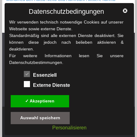
Reiseführer
Roman
Spielfilm
Chikhaoui
Sfax
Datenschutzbedingungen
Tunesien
Taschenbuch
Tozeur
sprachenlernen24.de
Straßenkarte
Wir verwenden technisch notwendige Cookies auf unserer
Tunis
Webseite sowie externe Dienste.
Standardmäßig sind alle externen Dienste deaktiviert. Sie
können diese jedoch nach belieben aktivieren &
deaktivieren.
Netzwerk Tunesienexplorer
Für weitere Informationen lesen Sie unsere
Datenschutzbestimmungen.
News & Infos Tunesien - tunesienexplorer.de
Essenziell
Das Wetter in Tunesien - soussewetter.de
Externe Dienste
Tunesischer Fußball - tunesienfussball.de
✓ Akzeptieren
Auswahl speichern
Copyright © 2019 - 2026
tunesienbuch.de
. All rights
Personalisieren
reserved.