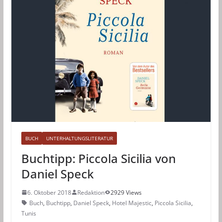
BUCH
UNTERHALTUNGSLITERATUR
Buchtipp: Piccola Sicilia von
Daniel Speck
6. Oktober 2018
Redaktion
2929 Views
Buch
,
Buchtipp
,
Daniel Speck
,
Hotel Majestic
,
Piccola Sicilia
,
Tunis