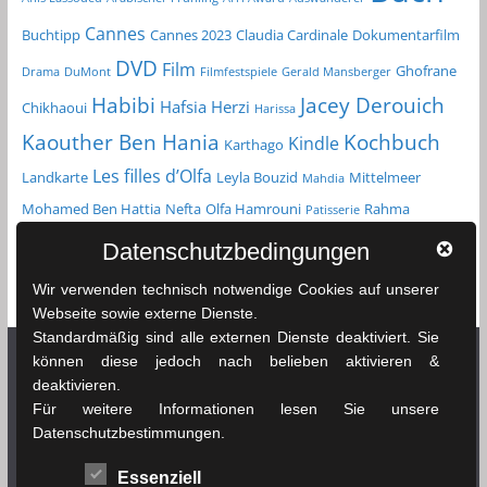
Cannes
Buchtipp
Cannes 2023
Claudia Cardinale
Dokumentarfilm
DVD
Film
Ghofrane
Drama
DuMont
Filmfestspiele
Gerald Mansberger
Habibi
Jacey Derouich
Hafsia Herzi
Chikhaoui
Harissa
Kochbuch
Kaouther Ben Hania
Kindle
Karthago
Les filles d’Olfa
Landkarte
Leyla Bouzid
Mittelmeer
Mahdia
Mohamed Ben Hattia
Nefta
Olfa Hamrouni
Rahma
Patisserie
Reiseführer
Roman
Spielfilm
Chikhaoui
Sfax
Datenschutzbedingungen
Tunesien
Taschenbuch
Tozeur
sprachenlernen24.de
Straßenkarte
Wir verwenden technisch notwendige Cookies auf unserer
Tunis
Webseite sowie externe Dienste.
Standardmäßig sind alle externen Dienste deaktiviert. Sie
können diese jedoch nach belieben aktivieren &
deaktivieren.
Netzwerk Tunesienexplorer
Für weitere Informationen lesen Sie unsere
Datenschutzbestimmungen.
News & Infos Tunesien - tunesienexplorer.de
Essenziell