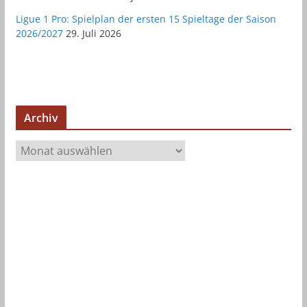
Ligue 1 Pro: Spielplan der ersten 15 Spieltage der Saison
2026/2027
29. Juli 2026
Archiv
A
r
c
h
i
v