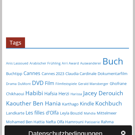
Tags
Buch
Anis Lassoued
Arabischer Frühling
Arri Award
Auswanderer
Cannes
Buchtipp
Cannes 2023
Claudia Cardinale
Dokumentarfilm
DVD
Film
Ghofrane
Drama
DuMont
Filmfestspiele
Gerald Mansberger
Habibi
Jacey Derouich
Hafsia Herzi
Chikhaoui
Harissa
Kochbuch
Kaouther Ben Hania
Kindle
Karthago
Les filles d’Olfa
Landkarte
Leyla Bouzid
Mittelmeer
Mahdia
Mohamed Ben Hattia
Nefta
Olfa Hamrouni
Rahma
Patisserie
Reiseführer
Roman
Spielfilm
Chikhaoui
Sfax
Datenschutzbedingungen