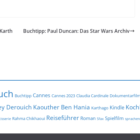
 Karth
Buchtipp: Paul Duncan: Das Star Wars Archiv
uch
Cannes
Buchtipp
Cannes 2023
Claudia Cardinale
Dokumentarfil
ey Derouich
Koch
Kaouther Ben Hania
Kindle
Karthago
Reiseführer
Roman
Spielfilm
Rahma Chikhaoui
isserie
Sfax
sprachen