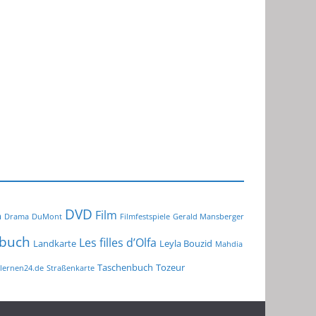
DVD
Film
m
Drama
DuMont
Filmfestspiele
Gerald Mansberger
buch
Les filles d’Olfa
Landkarte
Leyla Bouzid
Mahdia
Taschenbuch
Tozeur
lernen24.de
Straßenkarte