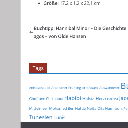
Größe:
17,2 x 1,2 x 22,1 cm
Buchtipp: Hannibal Minor – Die Geschichte
agos – von Olde Hansen
Tags
B
Anis Lassoued
Arabischer Frühling
Arri Award
Auswanderer
Habibi
Jac
Hafsia Herzi
Ghofrane Chikhaoui
Harissa
Mittelmeer
Mohamed Ben Hattia
Nefta
Olfa Hamrouni
Pat
Tunesien
Tunis