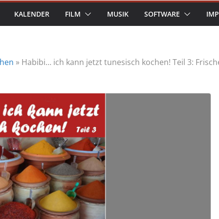
KALENDER
FILM
MUSIK
SOFTWARE
IM
hen
»
Habibi… ich kann jetzt tunesisch kochen! Teil 3: Frisc