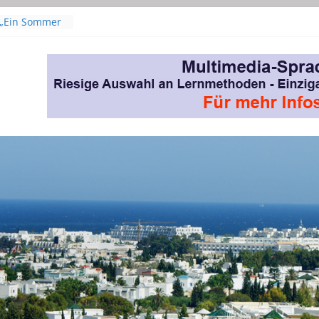
(Originaltitel:
n Hafsia Herzi
 „Ein Sommer
laudia
isper | Mit
Leyla Bouzid
„The Voice of
scar als
r Film
s From – Film